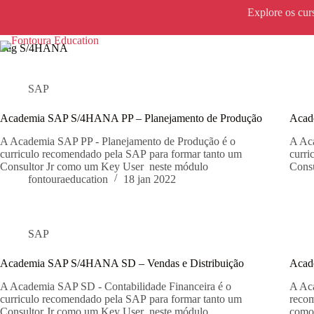
Pular
Explore os cur
para
o
conteúdo
Tag
S/4HANA
Home
SAP
Academia SAP S/4HANA PP – Planejamento de Produção
Acad
A Academia SAP PP - Planejamento de Produção é o
A Ac
curriculo recomendado pela SAP para formar tanto um
curri
Consultor Jr como um Key User neste módulo
Cons
fontouraeducation
18 jan 2022
SAP
Academia SAP S/4HANA SD – Vendas e Distribuição
Acad
A Academia SAP SD - Contabilidade Financeira é o
A Aca
curriculo recomendado pela SAP para formar tanto um
recom
Consultor Jr como um Key User neste módulo
como