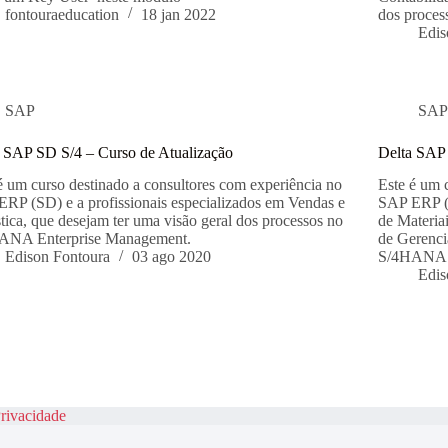
fontouraeducation
18 jan 2022
dos proce
Edis
SAP
SA
 SAP SD S/4 – Curso de Atualização
Delta SAP
é um curso destinado a consultores com experiência no
Este é um 
RP (SD) e a profissionais especializados em Vendas e
SAP ERP (M
tica, que desejam ter uma visão geral dos processos no
de Materia
ANA Enterprise Management.
de Gerenci
Edison Fontoura
03 ago 2020
S/4HANA E
Edis
rivacidade