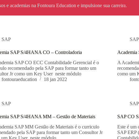
sos e academias na Fontoura Education e impulsione sua carreira.
Quem Somos
Treinamentos
Contato
Privacidade
SAP
SA
emia SAP S/4HANA CO – Controladoria
Academia 
ademia SAP CO ECC Contabilidade Gerencial é o
A Academia
culo recomendado pela SAP para formar tanto um
recomendad
ultor Jr como um Key User neste módulo
como um K
fontouraeducation
18 jan 2022
font
SAP
SA
emia SAP S/4HANA MM – Gestão de Materiais
SAP CO S/
demia SAP MM Gestão de Materiais é o curriculo
Este é um 
endado pela SAP para formar tanto um Consultor Jr
SAP ERP (C
 um Key User neste módulo
Contabilid