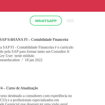
WHATSAPP
P
SAP S/4HANA FI – Contabilidade Financeira
 SAP FI - Contabilidade Financeira é o curriculo
o pela SAP para formar tanto um Consultor Jr
ey User neste módulo
ouraeducation
18 jan 2022
P
4 – Curso de Atualização
curso destinado a consultores com experiência no
O) e a profissionais especializados em
ade Gerencial que desejam ter uma visão geral